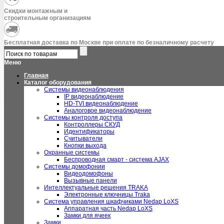
Скидки монтажным и
строительным организациям
Бесплатная доставка по Москве при оплате по безналичному расчету
Меню
Главная
Каталог оборудования
Системы видеонаблюдения
IP видеонаблюдение
HD-TVI видеонаблюдение
Аналоговое видеонаблюдение
Системы контроля доступа
Контроллеры СКУД
Идентификаторы
Считыватели
Кнопки выхода
Охранные системы
Беспроводная смарт - система AJAX
Системы домофонии
Видеодомофоны
Вызывные панели
Интеллектуальные решения TRAKA
Электронные ключницы Traka
Система управления шкафчиками Nedap LoXS
Аппаратная часть Nedap LoXS
Замки для ячеек
Замки