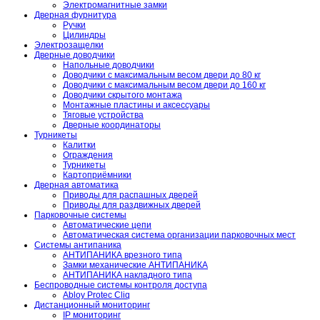
Электромагнитные замки
Дверная фурнитура
Ручки
Цилиндры
Электрозащелки
Дверные доводчики
Напольные доводчики
Доводчики с максимальным весом двери до 80 кг
Доводчики с максимальным весом двери до 160 кг
Доводчики скрытого монтажа
Монтажные пластины и аксессуары
Тяговые устройства
Дверные координаторы
Турникеты
Калитки
Ограждения
Турникеты
Картоприёмники
Дверная автоматика
Приводы для распашных дверей
Приводы для раздвижных дверей
Парковочные системы
Автоматические цепи
Автоматическая система организации парковочных мест
Системы антипаника
АНТИПАНИКА врезного типа
Замки механические АНТИПАНИКА
АНТИПАНИКА накладного типа
Беспроводные системы контроля доступа
Abloy Protec Cliq
Дистанционный мониторинг
IP мониторинг