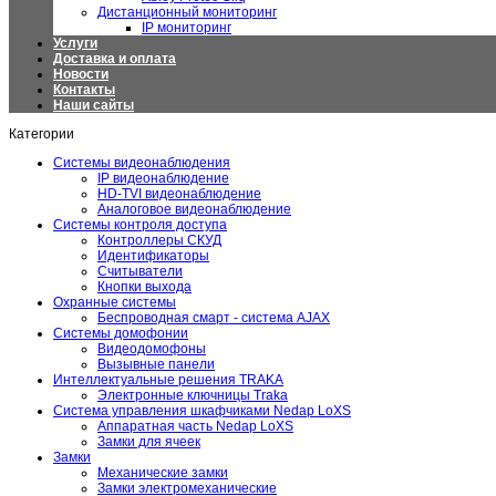
Дистанционный мониторинг
IP мониторинг
Услуги
Доставка и оплата
Новости
Контакты
Наши сайты
Категории
Системы видеонаблюдения
IP видеонаблюдение
HD-TVI видеонаблюдение
Аналоговое видеонаблюдение
Системы контроля доступа
Контроллеры СКУД
Идентификаторы
Считыватели
Кнопки выхода
Охранные системы
Беспроводная смарт - система AJAX
Системы домофонии
Видеодомофоны
Вызывные панели
Интеллектуальные решения TRAKA
Электронные ключницы Traka
Система управления шкафчиками Nedap LoXS
Аппаратная часть Nedap LoXS
Замки для ячеек
Замки
Механические замки
Замки электромеханические