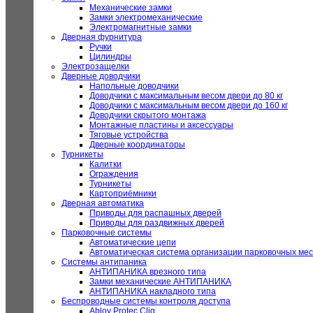
Механические замки
Замки электромеханические
Электромагнитные замки
Дверная фурнитура
Ручки
Цилиндры
Электрозащелки
Дверные доводчики
Напольные доводчики
Доводчики с максимальным весом двери до 80 кг
Доводчики с максимальным весом двери до 160 кг
Доводчики скрытого монтажа
Монтажные пластины и аксессуары
Тяговые устройства
Дверные координаторы
Турникеты
Калитки
Ограждения
Турникеты
Картоприёмники
Дверная автоматика
Приводы для распашных дверей
Приводы для раздвижных дверей
Парковочные системы
Автоматические цепи
Автоматическая система организации парковочных мес
Системы антипаника
АНТИПАНИКА врезного типа
Замки механические АНТИПАНИКА
АНТИПАНИКА накладного типа
Беспроводные системы контроля доступа
Abloy Protec Cliq