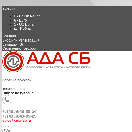
Валюта
£ - British Pound
€ - Euro
$ - US Dollar
р. - Рубль
Главная
Вход
или
Регистрация
Закладки (0)
Сравнение товаров
Корзина покупок
Товаров:
0
0 р.
Ничего не куплено!
+7(495)649-89-54
+7(495)649-85-29
sales@ada-sb.ru