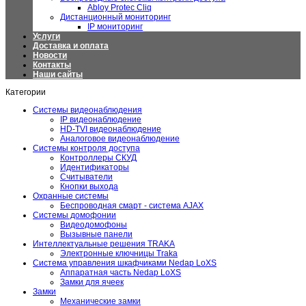
Abloy Protec Cliq
Дистанционный мониторинг
IP мониторинг
Услуги
Доставка и оплата
Новости
Контакты
Наши сайты
Категории
Системы видеонаблюдения
IP видеонаблюдение
HD-TVI видеонаблюдение
Аналоговое видеонаблюдение
Системы контроля доступа
Контроллеры СКУД
Идентификаторы
Считыватели
Кнопки выхода
Охранные системы
Беспроводная смарт - система AJAX
Системы домофонии
Видеодомофоны
Вызывные панели
Интеллектуальные решения TRAKA
Электронные ключницы Traka
Система управления шкафчиками Nedap LoXS
Аппаратная часть Nedap LoXS
Замки для ячеек
Замки
Механические замки