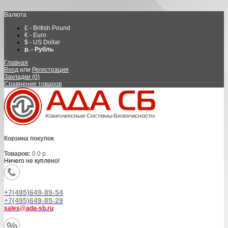
Валюта
£ - British Pound
€ - Euro
$ - US Dollar
р. - Рубль
Главная
Вход
или
Регистрация
Закладки (0)
Сравнение товаров
Корзина покупок
Товаров:
0
0 р.
Ничего не куплено!
+7(495)649-89-54
+7(495)649-85-29
sales@ada-sb.ru