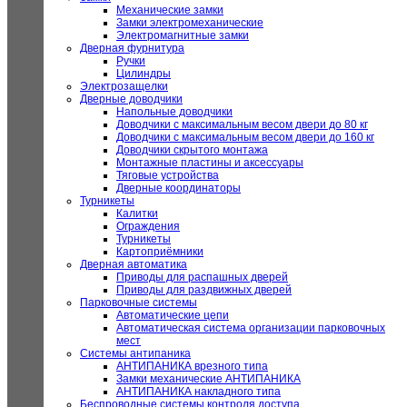
Механические замки
Замки электромеханические
Электромагнитные замки
Дверная фурнитура
Ручки
Цилиндры
Электрозащелки
Дверные доводчики
Напольные доводчики
Доводчики с максимальным весом двери до 80 кг
Доводчики с максимальным весом двери до 160 кг
Доводчики скрытого монтажа
Монтажные пластины и аксессуары
Тяговые устройства
Дверные координаторы
Турникеты
Калитки
Ограждения
Турникеты
Картоприёмники
Дверная автоматика
Приводы для распашных дверей
Приводы для раздвижных дверей
Парковочные системы
Автоматические цепи
Автоматическая система организации парковочных
мест
Системы антипаника
АНТИПАНИКА врезного типа
Замки механические АНТИПАНИКА
АНТИПАНИКА накладного типа
Беспроводные системы контроля доступа