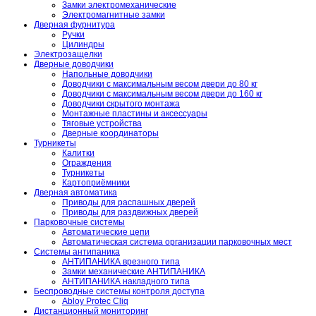
Замки электромеханические
Электромагнитные замки
Дверная фурнитура
Ручки
Цилиндры
Электрозащелки
Дверные доводчики
Напольные доводчики
Доводчики с максимальным весом двери до 80 кг
Доводчики с максимальным весом двери до 160 кг
Доводчики скрытого монтажа
Монтажные пластины и аксессуары
Тяговые устройства
Дверные координаторы
Турникеты
Калитки
Ограждения
Турникеты
Картоприёмники
Дверная автоматика
Приводы для распашных дверей
Приводы для раздвижных дверей
Парковочные системы
Автоматические цепи
Автоматическая система организации парковочных мест
Системы антипаника
АНТИПАНИКА врезного типа
Замки механические АНТИПАНИКА
АНТИПАНИКА накладного типа
Беспроводные системы контроля доступа
Abloy Protec Cliq
Дистанционный мониторинг