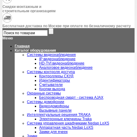
Скидки монтажным и
строительным организациям
Бесплатная доставка по Москве при оплате по безналичному расчету
Меню
Главная
Каталог оборудования
Системы видеонаблюдения
IP видеонаблюдение
HD-TVI видеонаблюдение
Аналоговое видеонаблюдение
Системы контроля доступа
Контроллеры СКУД
Идентификаторы
Считыватели
Кнопки выхода
Охранные системы
Беспроводная смарт - система AJAX
Системы домофонии
Видеодомофоны
Вызывные панели
Интеллектуальные решения TRAKA
Электронные ключницы Traka
Система управления шкафчиками Nedap LoXS
Аппаратная часть Nedap LoXS
Замки для ячеек
Замки