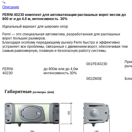
">
Описание
FERNI 40230 комплект для автоматизации распашных ворот весом до
800 кг и до 4.0 м, интенсивность 30%
Идеальный вариант для широких опор
Ferni — это специальная автоматика, разработанная для распашных
ворот больших размеров.
Благодаря особому передающему рычагу Ferni быстро и эффективно
устраняет все проблемы, связанные с движением ворот, обеспечивая тем
самым равномерную, плавную и безопасную работу системы.
При
001FE40230
рыч
FERNI
до 800кг или до 4,0м
40230
интенсивность 30%
002ZM3E
Бло