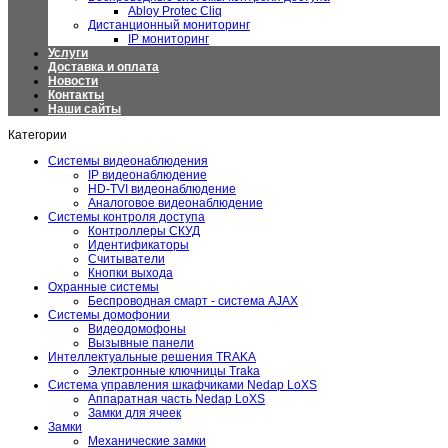
Abloy Protec Cliq
Дистанционный мониторинг
IP мониторинг
Услуги
Доставка и оплата
Новости
Контакты
Наши сайты
Категории
Системы видеонаблюдения
IP видеонаблюдение
HD-TVI видеонаблюдение
Аналоговое видеонаблюдение
Системы контроля доступа
Контроллеры СКУД
Идентификаторы
Считыватели
Кнопки выхода
Охранные системы
Беспроводная смарт - система AJAX
Системы домофонии
Видеодомофоны
Вызывные панели
Интеллектуальные решения TRAKA
Электронные ключницы Traka
Система управления шкафчиками Nedap LoXS
Аппаратная часть Nedap LoXS
Замки для ячеек
Замки
Механические замки