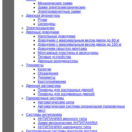
Механические замки
Замки электромеханические
Электромагнитные замки
Дверная фурнитура
Ручки
Цилиндры
Электрозащелки
Дверные доводчики
Напольные доводчики
Доводчики с максимальным весом двери до 80 кг
Доводчики с максимальным весом двери до 160 кг
Доводчики скрытого монтажа
Монтажные пластины и аксессуары
Тяговые устройства
Дверные координаторы
Турникеты
Калитки
Ограждения
Турникеты
Картоприёмники
Дверная автоматика
Приводы для распашных дверей
Приводы для раздвижных дверей
Парковочные системы
Автоматические цепи
Автоматическая система организации парковочных
мест
Системы антипаника
АНТИПАНИКА врезного типа
Замки механические АНТИПАНИКА
АНТИПАНИКА накладного типа
Беспроводные системы контроля доступа