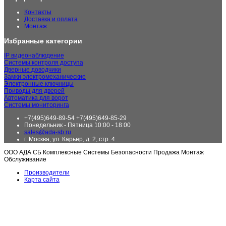
Контакты
Доставка и оплата
Монтаж
Избранные категории
IP видеонаблюдение
Системы контроля доступа
Дверные доводчики
Замки электромеханические
Электронные ключницы
Приводы для дверей
Автоматика для ворот
Системы мониторинга
+7(495)649-89-54 +7(495)649-85-29
Понедельник - Пятница 10:00 - 18:00
sales@ada-sb.ru
г. Москва, ул. Карьер, д. 2, стр. 4
ООО АДА СБ Комплексные Системы Безопасности Продажа Монтаж
Обслуживание
Производители
Карта сайта