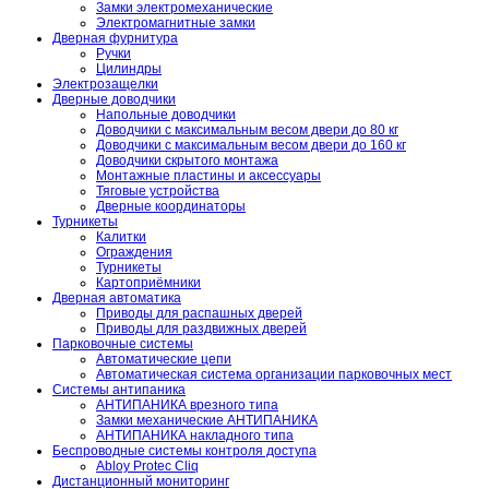
Замки электромеханические
Электромагнитные замки
Дверная фурнитура
Ручки
Цилиндры
Электрозащелки
Дверные доводчики
Напольные доводчики
Доводчики с максимальным весом двери до 80 кг
Доводчики с максимальным весом двери до 160 кг
Доводчики скрытого монтажа
Монтажные пластины и аксессуары
Тяговые устройства
Дверные координаторы
Турникеты
Калитки
Ограждения
Турникеты
Картоприёмники
Дверная автоматика
Приводы для распашных дверей
Приводы для раздвижных дверей
Парковочные системы
Автоматические цепи
Автоматическая система организации парковочных мест
Системы антипаника
АНТИПАНИКА врезного типа
Замки механические АНТИПАНИКА
АНТИПАНИКА накладного типа
Беспроводные системы контроля доступа
Abloy Protec Cliq
Дистанционный мониторинг