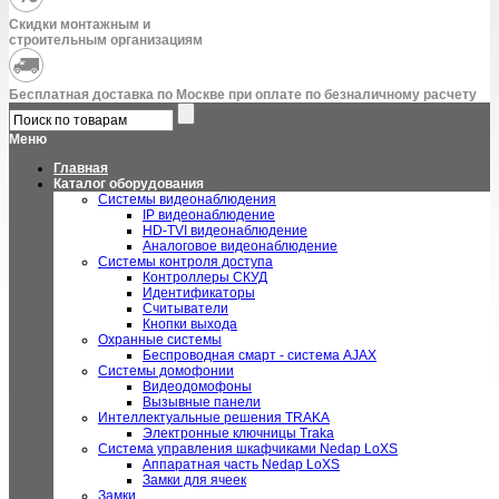
Скидки монтажным и
строительным организациям
Бесплатная доставка по Москве при оплате по безналичному расчету
Меню
Главная
Каталог оборудования
Системы видеонаблюдения
IP видеонаблюдение
HD-TVI видеонаблюдение
Аналоговое видеонаблюдение
Системы контроля доступа
Контроллеры СКУД
Идентификаторы
Считыватели
Кнопки выхода
Охранные системы
Беспроводная смарт - система AJAX
Системы домофонии
Видеодомофоны
Вызывные панели
Интеллектуальные решения TRAKA
Электронные ключницы Traka
Система управления шкафчиками Nedap LoXS
Аппаратная часть Nedap LoXS
Замки для ячеек
Замки