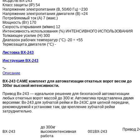
МОДЕЛЬ BX-243
Класс защиты (IP) 54
Напряжение электропитания (В, 50/60 Гц) ~230
Напряжение электропитания двигателя (В) =24
Потребляемый ток (А) 7 (макс.)
Мощность (Вт) 170
Скорость открывания (м/мин) 12
Интенсивность использования (%) ИНТЕНСИВНОГО ИСПОЛЬЗОВАНИЯ
Толкающее усилие (Н) 300
Диапазон рабочих температур (°C) -20 ÷ +55
Термозащита двигателя (°C) -
Листовка BX-243
Инструкция BX-243
">
Описание
BX-243 CAME комплект для автоматизации откатных ворот весом до
300кг высокой интенсивности.
Привод Bx-243 ― идеальное решение для безопасной автоматизации
любых откатных ворот массой до 300 кг. Автоматика представлена двумя
версиями: Bx-243 для зубчатой рейки и Bx-243C для цепной передачи,
рекомендуемой к установке там, где крепление зубчатой рейки
затруднительно.
до 300кг
Привод 2
BX-243
высокоинтенсивная
001BX-243
Встро
работа