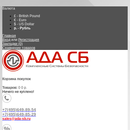
Валюта
£ - British Pound
€ - Euro
$ - US Dollar
р. - Рубль
Главная
Вход
или
Регистрация
Закладки (0)
Сравнение товаров
Корзина покупок
Товаров:
0
0 р.
Ничего не куплено!
+7(495)649-89-54
+7(495)649-85-29
sales@ada-sb.ru