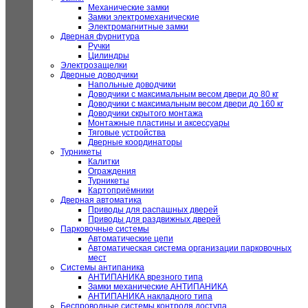
Механические замки
Замки электромеханические
Электромагнитные замки
Дверная фурнитура
Ручки
Цилиндры
Электрозащелки
Дверные доводчики
Напольные доводчики
Доводчики с максимальным весом двери до 80 кг
Доводчики с максимальным весом двери до 160 кг
Доводчики скрытого монтажа
Монтажные пластины и аксессуары
Тяговые устройства
Дверные координаторы
Турникеты
Калитки
Ограждения
Турникеты
Картоприёмники
Дверная автоматика
Приводы для распашных дверей
Приводы для раздвижных дверей
Парковочные системы
Автоматические цепи
Автоматическая система организации парковочных
мест
Системы антипаника
АНТИПАНИКА врезного типа
Замки механические АНТИПАНИКА
АНТИПАНИКА накладного типа
Беспроводные системы контроля доступа