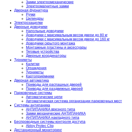
Замки электромеханические
Электромагнитные замки
Дверная фурнитура
Ручки
Цилиндры
Электрозащелки
Дверные доводчики
Напольные доводчики
Доводчики с максимальным весом двери до 80 кг
Доводчики с максимальным весом двери до 160 кг
Доводчики скрытого монтажа
Монтажные пластины и аксессуары
Тяговые устройства
Дверные координаторы
Турникеты
Калитки
Ограждения
Турникеты
Картоприёмники
Дверная автоматика
Приводы для распашных дверей
Приводы для раздвижных дверей
Парковочные системы
Автоматические цепи
Автоматическая система организации парковочных мест
Системы антипаника
АНТИПАНИКА врезного типа
Замки механические АНТИПАНИКА
АНТИПАНИКА накладного типа
Беспроводные системы контроля доступа
Abloy Protec Cliq
Дистанционный мониторинг