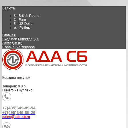
Валюта
£ - British Pound
€ - Euro
$ - US Dollar
р. - Рубль
Главная
Вход
или
Регистрация
Закладки (0)
Сравнение товаров
Корзина покупок
Товаров:
0
0 р.
Ничего не куплено!
+7(495)649-89-54
+7(495)649-85-29
sales@ada-sb.ru