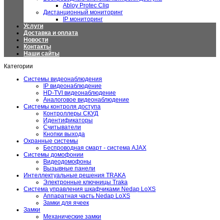
Abloy Protec Cliq
Дистанционный мониторинг
IP мониторинг
Услуги
Доставка и оплата
Новости
Контакты
Наши сайты
Категории
Системы видеонаблюдения
IP видеонаблюдение
HD-TVI видеонаблюдение
Аналоговое видеонаблюдение
Системы контроля доступа
Контроллеры СКУД
Идентификаторы
Считыватели
Кнопки выхода
Охранные системы
Беспроводная смарт - система AJAX
Системы домофонии
Видеодомофоны
Вызывные панели
Интеллектуальные решения TRAKA
Электронные ключницы Traka
Система управления шкафчиками Nedap LoXS
Аппаратная часть Nedap LoXS
Замки для ячеек
Замки
Механические замки