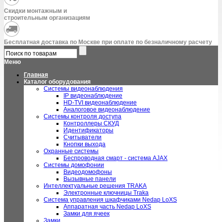
Скидки монтажным и
строительным организациям
Бесплатная доставка по Москве при оплате по безналичному расчету
Меню
Главная
Каталог оборудования
Системы видеонаблюдения
IP видеонаблюдение
HD-TVI видеонаблюдение
Аналоговое видеонаблюдение
Системы контроля доступа
Контроллеры СКУД
Идентификаторы
Считыватели
Кнопки выхода
Охранные системы
Беспроводная смарт - система AJAX
Системы домофонии
Видеодомофоны
Вызывные панели
Интеллектуальные решения TRAKA
Электронные ключницы Traka
Система управления шкафчиками Nedap LoXS
Аппаратная часть Nedap LoXS
Замки для ячеек
Замки