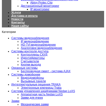
Abloy Protec Cliq
Дистанционный мониторинг
IP мониторинг
Услуги
Доставка и оплата
Новости
Контакты
Наши сайты
Категории
Системы видеонаблюдения
IP видеонаблюдение
HD-TVI видеонаблюдение
Аналоговое видеонаблюдение
Системы контроля доступа
Контроллеры СКУД
Идентификаторы
Считыватели
Кнопки выхода
Охранные системы
Беспроводная смарт - система AJAX
Системы домофонии
Видеодомофоны
Вызывные панели
Интеллектуальные решения TRAKA
Электронные ключницы Traka
Система управления шкафчиками Nedap LoXS
Аппаратная часть Nedap LoXS
Замки для ячеек
Замки
Механические замки