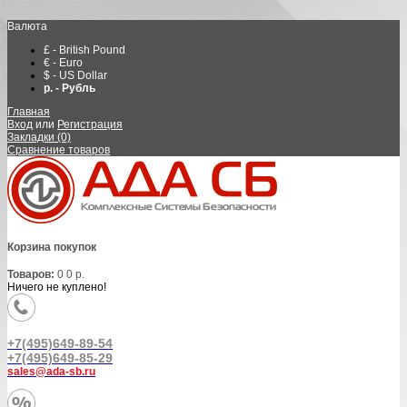
Валюта
£ - British Pound
€ - Euro
$ - US Dollar
р. - Рубль
Главная
Вход
или
Регистрация
Закладки (0)
Сравнение товаров
Корзина покупок
Товаров:
0
0 р.
Ничего не куплено!
+7(495)649-89-54
+7(495)649-85-29
sales@ada-sb.ru