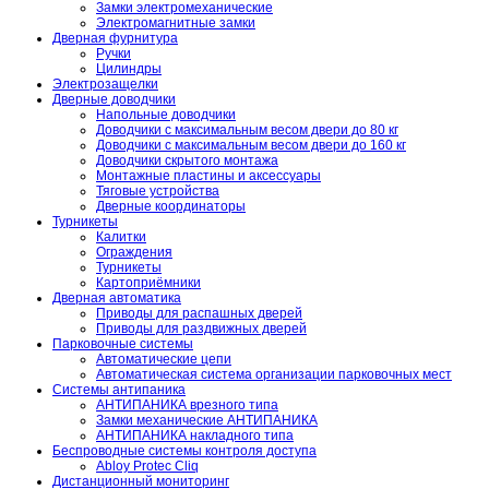
Замки электромеханические
Электромагнитные замки
Дверная фурнитура
Ручки
Цилиндры
Электрозащелки
Дверные доводчики
Напольные доводчики
Доводчики с максимальным весом двери до 80 кг
Доводчики с максимальным весом двери до 160 кг
Доводчики скрытого монтажа
Монтажные пластины и аксессуары
Тяговые устройства
Дверные координаторы
Турникеты
Калитки
Ограждения
Турникеты
Картоприёмники
Дверная автоматика
Приводы для распашных дверей
Приводы для раздвижных дверей
Парковочные системы
Автоматические цепи
Автоматическая система организации парковочных мест
Системы антипаника
АНТИПАНИКА врезного типа
Замки механические АНТИПАНИКА
АНТИПАНИКА накладного типа
Беспроводные системы контроля доступа
Abloy Protec Cliq
Дистанционный мониторинг