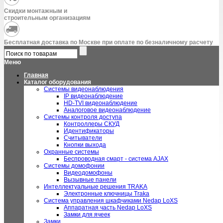
Скидки монтажным и
строительным организациям
Бесплатная доставка по Москве при оплате по безналичному расчету
Меню
Главная
Каталог оборудования
Системы видеонаблюдения
IP видеонаблюдение
HD-TVI видеонаблюдение
Аналоговое видеонаблюдение
Системы контроля доступа
Контроллеры СКУД
Идентификаторы
Считыватели
Кнопки выхода
Охранные системы
Беспроводная смарт - система AJAX
Системы домофонии
Видеодомофоны
Вызывные панели
Интеллектуальные решения TRAKA
Электронные ключницы Traka
Система управления шкафчиками Nedap LoXS
Аппаратная часть Nedap LoXS
Замки для ячеек
Замки