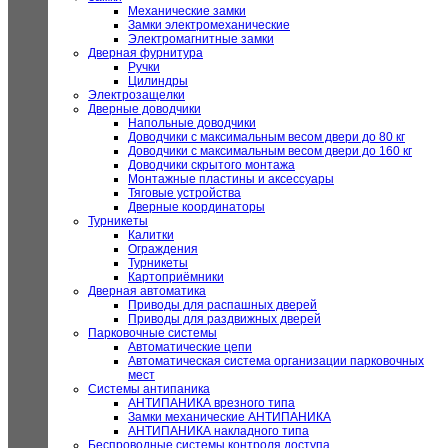
Механические замки
Замки электромеханические
Электромагнитные замки
Дверная фурнитура
Ручки
Цилиндры
Электрозащелки
Дверные доводчики
Напольные доводчики
Доводчики с максимальным весом двери до 80 кг
Доводчики с максимальным весом двери до 160 кг
Доводчики скрытого монтажа
Монтажные пластины и аксессуары
Тяговые устройства
Дверные координаторы
Турникеты
Калитки
Ограждения
Турникеты
Картоприёмники
Дверная автоматика
Приводы для распашных дверей
Приводы для раздвижных дверей
Парковочные системы
Автоматические цепи
Автоматическая система организации парковочных
мест
Системы антипаника
АНТИПАНИКА врезного типа
Замки механические АНТИПАНИКА
АНТИПАНИКА накладного типа
Беспроводные системы контроля доступа