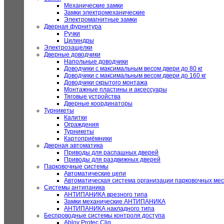
Механические замки
Замки электромеханические
Электромагнитные замки
Дверная фурнитура
Ручки
Цилиндры
Электрозащелки
Дверные доводчики
Напольные доводчики
Доводчики с максимальным весом двери до 80 кг
Доводчики с максимальным весом двери до 160 кг
Доводчики скрытого монтажа
Монтажные пластины и аксессуары
Тяговые устройства
Дверные координаторы
Турникеты
Калитки
Ограждения
Турникеты
Картоприёмники
Дверная автоматика
Приводы для распашных дверей
Приводы для раздвижных дверей
Парковочные системы
Автоматические цепи
Автоматическая система организации парковочных мес
Системы антипаника
АНТИПАНИКА врезного типа
Замки механические АНТИПАНИКА
АНТИПАНИКА накладного типа
Беспроводные системы контроля доступа
Abloy Protec Cliq