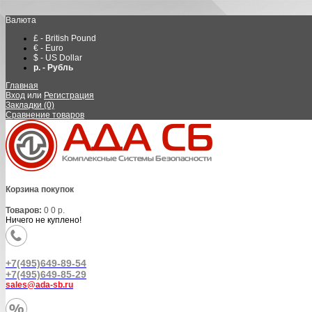
Валюта
£ - British Pound
€ - Euro
$ - US Dollar
р. - Рубль
Главная
Вход
или
Регистрация
Закладки (0)
Сравнение товаров
Корзина покупок
Товаров:
0
0 р.
Ничего не куплено!
+7(495)649-89-54
+7(495)649-85-29
sales@ada-sb.ru