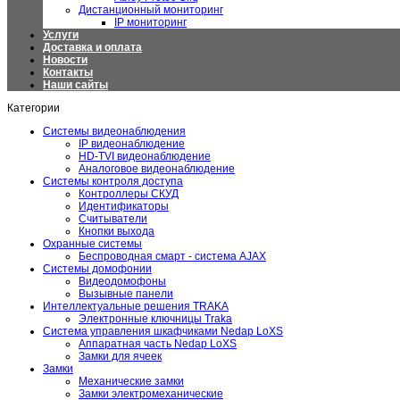
Дистанционный мониторинг
IP мониторинг
Услуги
Доставка и оплата
Новости
Контакты
Наши сайты
Категории
Системы видеонаблюдения
IP видеонаблюдение
HD-TVI видеонаблюдение
Аналоговое видеонаблюдение
Системы контроля доступа
Контроллеры СКУД
Идентификаторы
Считыватели
Кнопки выхода
Охранные системы
Беспроводная смарт - система AJAX
Системы домофонии
Видеодомофоны
Вызывные панели
Интеллектуальные решения TRAKA
Электронные ключницы Traka
Система управления шкафчиками Nedap LoXS
Аппаратная часть Nedap LoXS
Замки для ячеек
Замки
Механические замки
Замки электромеханические