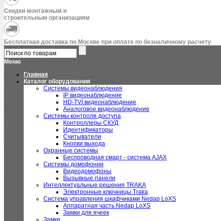
Скидки монтажным и
строительным организациям
Бесплатная доставка по Москве при оплате по безналичному расчету
Меню
Главная
Каталог оборудования
Системы видеонаблюдения
IP видеонаблюдение
HD-TVI видеонаблюдение
Аналоговое видеонаблюдение
Системы контроля доступа
Контроллеры СКУД
Идентификаторы
Считыватели
Кнопки выхода
Охранные системы
Беспроводная смарт - система AJAX
Системы домофонии
Видеодомофоны
Вызывные панели
Интеллектуальные решения TRAKA
Электронные ключницы Traka
Система управления шкафчиками Nedap LoXS
Аппаратная часть Nedap LoXS
Замки для ячеек
Замки