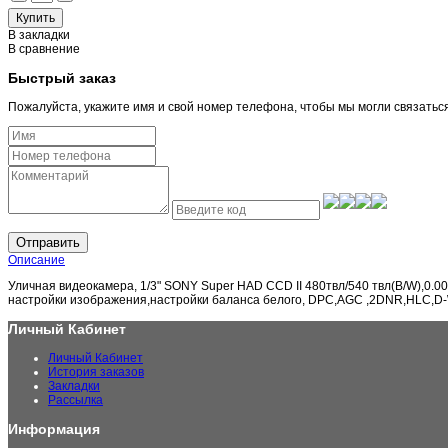
В закладки
В сравнение
Быстрый заказ
Пожалуйста, укажите имя и свой номер телефона, чтобы мы могли связатьс
Отправить
Описание
Уличная видеокамера, 1/3" SONY Super HAD CCD II 480твл/540 твл(B/W),0.00
настройки изображения,настройки баланса белого, DPC,AGC ,2DNR,HLC,D-
Личный Кабинет
Личный Кабинет
История заказов
Закладки
Рассылка
Информация