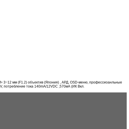
, f= 3~12 мм (F1.2) объектив (Япония) , АРД, OSD-меню, профессиоанльные
, потребление тока 140mA/12VDC ,570мА (ИК Вкл.