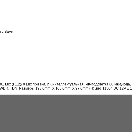
я с Вами
01 Lux (F1.2)/ 0 Lux при вкл. ИК,интеллектуальная ИК-подсветка 60 Ик-диода
WDR, TDN. Размеры 193.0mm X 105.0mm X 97.0mm (H) ,вес 1150г DC 12V ± 1V