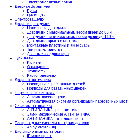
Электромагнитные замки
Дверная фурнитура
Ручки
Цилиндры
Электрозащелки
Дверные доводчики
Напольные доводчики
Доводчики с максимальным весом двери до 80 кг
Доводчики с максимальным весом двери до 160 кг
Доводчики скрытого монтажа
Монтажные пластины и аксессуары
Тяговые устройства
Дверные координаторы
Турникеты
Калитки
Ограждения
Турникеты
Картоприёмники
Дверная автоматика
Приводы для распашных дверей
Приводы для раздвижных дверей
Парковочные системы
Автоматические цепи
Автоматическая система организации парковочных мест
Системы антипаника
АНТИПАНИКА врезного типа
Замки механические АНТИПАНИКА
АНТИПАНИКА накладного типа
Беспроводные системы контроля доступа
Abloy Protec Cliq
Дистанционный мониторинг
IP мониторинг