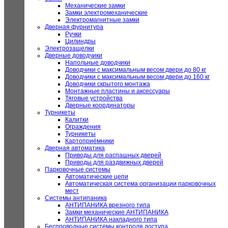
Механические замки
Замки электромеханические
Электромагнитные замки
Дверная фурнитура
Ручки
Цилиндры
Электрозащелки
Дверные доводчики
Напольные доводчики
Доводчики с максимальным весом двери до 80 кг
Доводчики с максимальным весом двери до 160 кг
Доводчики скрытого монтажа
Монтажные пластины и аксессуары
Тяговые устройства
Дверные координаторы
Турникеты
Калитки
Ограждения
Турникеты
Картоприёмники
Дверная автоматика
Приводы для распашных дверей
Приводы для раздвижных дверей
Парковочные системы
Автоматические цепи
Автоматическая система организации парковочных
мест
Системы антипаника
АНТИПАНИКА врезного типа
Замки механические АНТИПАНИКА
АНТИПАНИКА накладного типа
Беспроводные системы контроля доступа