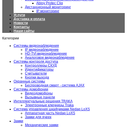
Abloy Protec Cliq
Дистанционный мониторинг
IP мониторинг
Услуги
Доставка и оплата
Новости
Контакты
Наши сайты
Категории
Системы видеонаблюдения
IP видеонаблюдение
HD-TVI видеонаблюдение
Аналоговое видеонаблюдение
Системы контроля доступа
Контроллеры СКУД
Идентификаторы
Считыватели
Кнопки выхода
Охранные системы
Беспроводная смарт - система AJAX
Системы домофонии
Видеодомофоны
Вызывные панели
Интеллектуальные решения TRAKA
Электронные ключницы Traka
Система управления шкафчиками Nedap LoXS
Аппаратная часть Nedap LoXS
Замки для ячеек
Замки
Механические замки