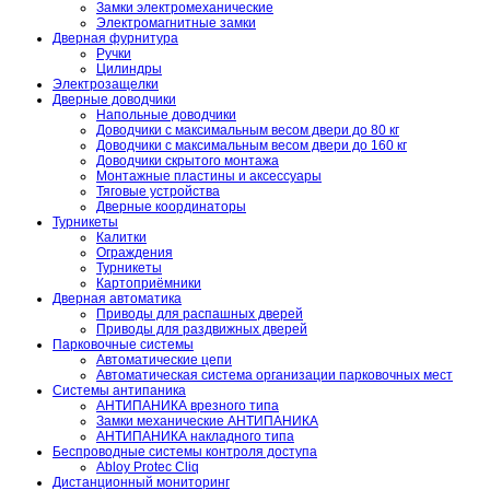
Замки электромеханические
Электромагнитные замки
Дверная фурнитура
Ручки
Цилиндры
Электрозащелки
Дверные доводчики
Напольные доводчики
Доводчики с максимальным весом двери до 80 кг
Доводчики с максимальным весом двери до 160 кг
Доводчики скрытого монтажа
Монтажные пластины и аксессуары
Тяговые устройства
Дверные координаторы
Турникеты
Калитки
Ограждения
Турникеты
Картоприёмники
Дверная автоматика
Приводы для распашных дверей
Приводы для раздвижных дверей
Парковочные системы
Автоматические цепи
Автоматическая система организации парковочных мест
Системы антипаника
АНТИПАНИКА врезного типа
Замки механические АНТИПАНИКА
АНТИПАНИКА накладного типа
Беспроводные системы контроля доступа
Abloy Protec Cliq
Дистанционный мониторинг