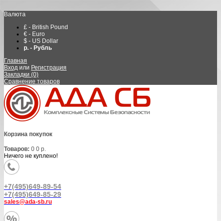
Валюта
£ - British Pound
€ - Euro
$ - US Dollar
р. - Рубль
Главная
Вход
или
Регистрация
Закладки (0)
Сравнение товаров
Корзина покупок
Товаров:
0
0 р.
Ничего не куплено!
+7(495)649-89-54
+7(495)649-85-29
sales@ada-sb.ru