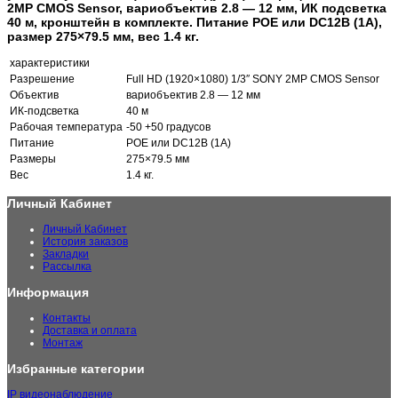
2MP CMOS Sensor, вариобъектив 2.8 — 12 мм, ИК подсветка
40 м, кронштейн в комплекте. Питание POE или DC12В (1А),
размер 275×79.5 мм, вес 1.4 кг.
характеристики
Разрешение
Full HD (1920×1080) 1/3″ SONY 2MP CMOS Sensor
Объектив
вариобъектив 2.8 — 12 мм
ИК-подсветка
40 м
Рабочая температура
-50 +50 градусов
Питание
POE или DC12В (1А)
Размеры
275×79.5 мм
Вес
1.4 кг.
Личный Кабинет
Личный Кабинет
История заказов
Закладки
Рассылка
Информация
Контакты
Доставка и оплата
Монтаж
Избранные категории
IP видеонаблюдение