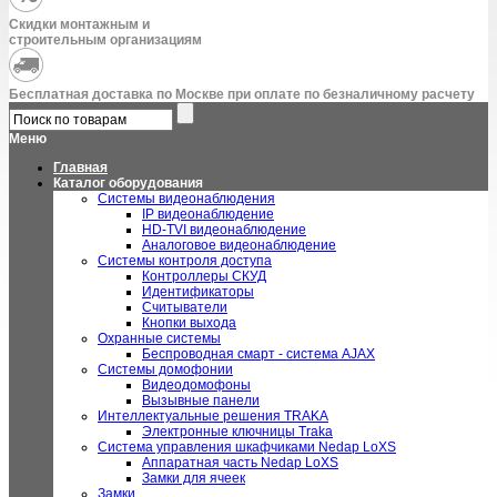
Скидки монтажным и
строительным организациям
Бесплатная доставка по Москве при оплате по безналичному расчету
Меню
Главная
Каталог оборудования
Системы видеонаблюдения
IP видеонаблюдение
HD-TVI видеонаблюдение
Аналоговое видеонаблюдение
Системы контроля доступа
Контроллеры СКУД
Идентификаторы
Считыватели
Кнопки выхода
Охранные системы
Беспроводная смарт - система AJAX
Системы домофонии
Видеодомофоны
Вызывные панели
Интеллектуальные решения TRAKA
Электронные ключницы Traka
Система управления шкафчиками Nedap LoXS
Аппаратная часть Nedap LoXS
Замки для ячеек
Замки