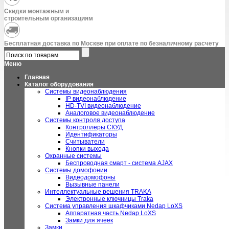
Скидки монтажным и
строительным организациям
Бесплатная доставка по Москве при оплате по безналичному расчету
Меню
Главная
Каталог оборудования
Системы видеонаблюдения
IP видеонаблюдение
HD-TVI видеонаблюдение
Аналоговое видеонаблюдение
Системы контроля доступа
Контроллеры СКУД
Идентификаторы
Считыватели
Кнопки выхода
Охранные системы
Беспроводная смарт - система AJAX
Системы домофонии
Видеодомофоны
Вызывные панели
Интеллектуальные решения TRAKA
Электронные ключницы Traka
Система управления шкафчиками Nedap LoXS
Аппаратная часть Nedap LoXS
Замки для ячеек
Замки