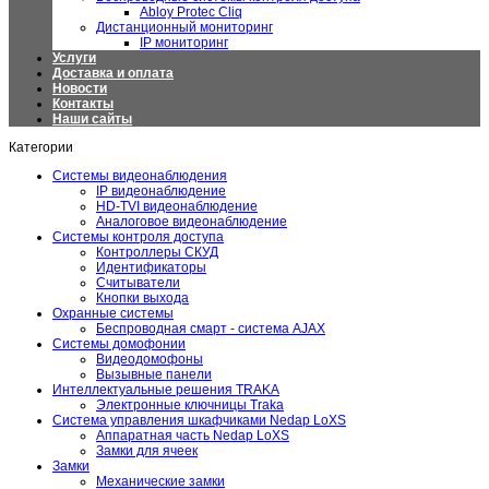
Abloy Protec Cliq
Дистанционный мониторинг
IP мониторинг
Услуги
Доставка и оплата
Новости
Контакты
Наши сайты
Категории
Системы видеонаблюдения
IP видеонаблюдение
HD-TVI видеонаблюдение
Аналоговое видеонаблюдение
Системы контроля доступа
Контроллеры СКУД
Идентификаторы
Считыватели
Кнопки выхода
Охранные системы
Беспроводная смарт - система AJAX
Системы домофонии
Видеодомофоны
Вызывные панели
Интеллектуальные решения TRAKA
Электронные ключницы Traka
Система управления шкафчиками Nedap LoXS
Аппаратная часть Nedap LoXS
Замки для ячеек
Замки
Механические замки