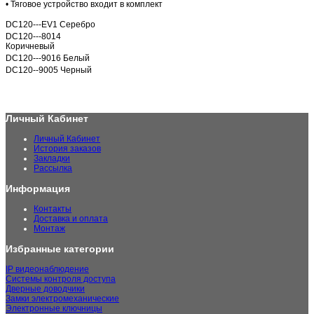
• Тяговое устройство входит в комплект
DC120---EV1 Серебро
DC120---8014
Коричневый
DC120---9016 Белый
DC120--9005 Черный
Личный Кабинет
Личный Кабинет
История заказов
Закладки
Рассылка
Информация
Контакты
Доставка и оплата
Монтаж
Избранные категории
IP видеонаблюдение
Системы контроля доступа
Дверные доводчики
Замки электромеханические
Электронные ключницы