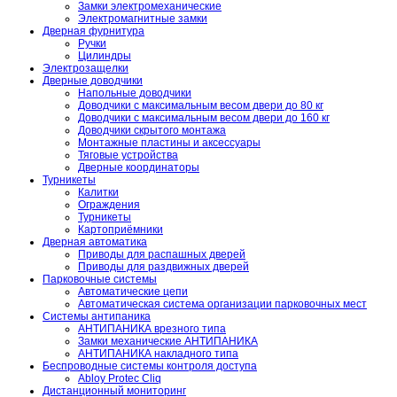
Замки электромеханические
Электромагнитные замки
Дверная фурнитура
Ручки
Цилиндры
Электрозащелки
Дверные доводчики
Напольные доводчики
Доводчики с максимальным весом двери до 80 кг
Доводчики с максимальным весом двери до 160 кг
Доводчики скрытого монтажа
Монтажные пластины и аксессуары
Тяговые устройства
Дверные координаторы
Турникеты
Калитки
Ограждения
Турникеты
Картоприёмники
Дверная автоматика
Приводы для распашных дверей
Приводы для раздвижных дверей
Парковочные системы
Автоматические цепи
Автоматическая система организации парковочных мест
Системы антипаника
АНТИПАНИКА врезного типа
Замки механические АНТИПАНИКА
АНТИПАНИКА накладного типа
Беспроводные системы контроля доступа
Abloy Protec Cliq
Дистанционный мониторинг