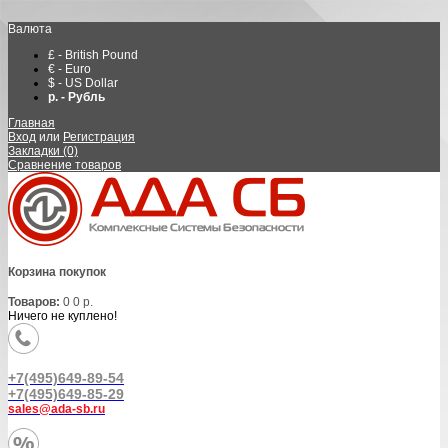
Валюта
£ - British Pound
€ - Euro
$ - US Dollar
р. - Рубль
Главная
Вход
или
Регистрация
Закладки (0)
Сравнение товаров
Корзина покупок
Товаров:
0
0 р.
Ничего не куплено!
+7(495)649-89-54
+7(495)649-85-29
sales@ada-sb.ru