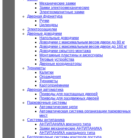
Механические замки
Замки электромеханические
Электромагнитные замки
Дверная фурнитура
Ручки
Цилиндры
Электрозащелки
Дверные доводчики
Напольные доводчики
Доводчики с максимальным весом двери до 80 кг
Доводчики с максимальным весом двери до 160 кг
Доводчики скрытого монтажа
Монтажные пластины и аксессуары
Тяговые устройства
Дверные координаторы
Турникеты
Калитки
Ограждения
Турникеты
Картоприёмники
Дверная автоматика
Приводы для распашных дверей
Приводы для раздвижных дверей
Парковочные системы
Автоматические цепи
Автоматическая система организации парковочных
мест
Системы антипаника
АНТИПАНИКА врезного типа
Замки механические АНТИПАНИКА
АНТИПАНИКА накладного типа
Беспроводные системы контроля доступа