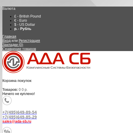
Валюта
£ - British Pound
€ - Euro
$ - US Dollar
р. - Рубль
Главная
Вход
или
Регистрация
Закладки (0)
Сравнение товаров
Корзина покупок
Товаров:
0
0 р.
Ничего не куплено!
+7(495)649-89-54
+7(495)649-85-29
sales@ada-sb.ru