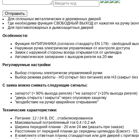
Отправить
Для сплошных металлических и деревянных дверей
Где необходима функция СВОБОДНЫЙ ВЫХОД от нажатия на ручку (конт
Для противопожарных и дымозащитных дверей
Особенности:
Функция АНТИПАНИКА (согласно стандарту EN 179) - свободный выхо
Наружная ручка электрически управляемая от контроля доступа
Замок с наружной стороны всегда открывается от цилиндра
Автоматическое запирание с выходом ригеля на 20 мм
Регулируемые настройки:
Выбор стороны электрически управляемой ручки
Выбор режима работы - НО (открыт без питания) или НЗ (закрыт без
С замка можно снимать следующие сигналы:
заперто" (> 90% выхода ригеля) / "не заперто" (<10% выхода ригеля)
"дверь открыта / закрыта" через спусковую защелку
"воздействие на ручку/ аварийное открывание"
Технические характеристики:
Питание: 12 / 24 В, DC , стабилизированное
Максимальный потребляемый ток 0,4 / 0,2 мА
Ширина передней планки - 20 или 24 мм (указать при заказе)
Расстояние от передней планки до середины цилиндра (Бэксет) - 55, 
В комплекте ответная планка стандартная или для дверей с притворо