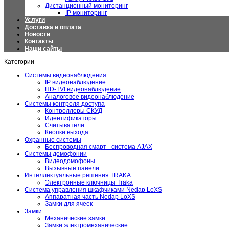
Дистанционный мониторинг
IP мониторинг
Услуги
Доставка и оплата
Новости
Контакты
Наши сайты
Категории
Системы видеонаблюдения
IP видеонаблюдение
HD-TVI видеонаблюдение
Аналоговое видеонаблюдение
Системы контроля доступа
Контроллеры СКУД
Идентификаторы
Считыватели
Кнопки выхода
Охранные системы
Беспроводная смарт - система AJAX
Системы домофонии
Видеодомофоны
Вызывные панели
Интеллектуальные решения TRAKA
Электронные ключницы Traka
Система управления шкафчиками Nedap LoXS
Аппаратная часть Nedap LoXS
Замки для ячеек
Замки
Механические замки
Замки электромеханические