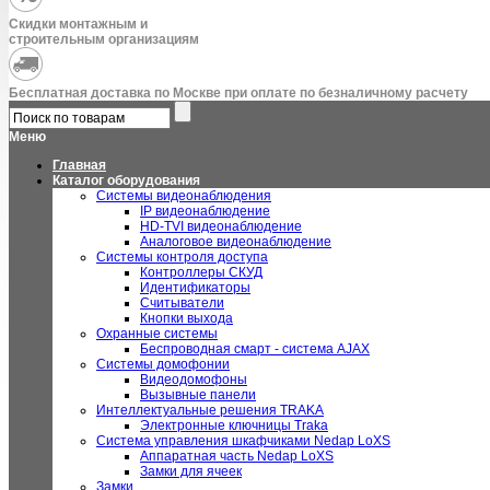
Скидки монтажным и
строительным организациям
Бесплатная доставка по Москве при оплате по безналичному расчету
Меню
Главная
Каталог оборудования
Системы видеонаблюдения
IP видеонаблюдение
HD-TVI видеонаблюдение
Аналоговое видеонаблюдение
Системы контроля доступа
Контроллеры СКУД
Идентификаторы
Считыватели
Кнопки выхода
Охранные системы
Беспроводная смарт - система AJAX
Системы домофонии
Видеодомофоны
Вызывные панели
Интеллектуальные решения TRAKA
Электронные ключницы Traka
Система управления шкафчиками Nedap LoXS
Аппаратная часть Nedap LoXS
Замки для ячеек
Замки