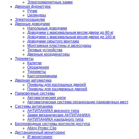
Электромагнитные замки
Дверная фурнитура
Ручки
Цилиндры
Электрозащелки
Дверные доводчики
Напольные доводчики
Доводчики с максимальным весом двери до 80 кг
Доводчики с максимальным весом двери до 160 кг
Доводчики скрытого монтажа
Монтажные пластины и аксессуары
Тяговые устройства
Дверные координаторы
Турникеты
Калитки
Ограждения
Турникеты
Картоприёмники
Дверная автоматика
Приводы для распашных дверей
Приводы для раздвижных дверей
Парковочные системы
Автоматические цепи
Автоматическая система организации парковочных мест
Системы антипаника
АНТИПАНИКА врезного типа
Замки механические АНТИПАНИКА
АНТИПАНИКА накладного типа
Беспроводные системы контроля доступа
Abloy Protec Cliq
Дистанционный мониторинг
IP мониторинг