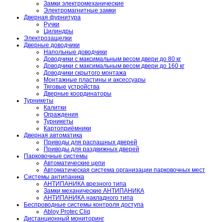
Замки электромеханические
Электромагнитные замки
Дверная фурнитура
Ручки
Цилиндры
Электрозащелки
Дверные доводчики
Напольные доводчики
Доводчики с максимальным весом двери до 80 кг
Доводчики с максимальным весом двери до 160 кг
Доводчики скрытого монтажа
Монтажные пластины и аксессуары
Тяговые устройства
Дверные координаторы
Турникеты
Калитки
Ограждения
Турникеты
Картоприёмники
Дверная автоматика
Приводы для распашных дверей
Приводы для раздвижных дверей
Парковочные системы
Автоматические цепи
Автоматическая система организации парковочных мест
Системы антипаника
АНТИПАНИКА врезного типа
Замки механические АНТИПАНИКА
АНТИПАНИКА накладного типа
Беспроводные системы контроля доступа
Abloy Protec Cliq
Дистанционный мониторинг