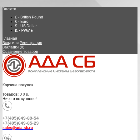
Валюта
£ - British Pound
€ - Euro
$ - US Dollar
р. - Рубль
Главная
Вход
или
Регистрация
Закладки (0)
Сравнение товаров
Корзина покупок
Товаров:
0
0 р.
Ничего не куплено!
+7(495)649-89-54
+7(495)649-85-29
sales@ada-sb.ru