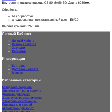
Внутренняя крышка привода CS 80 MAGNEO. Длина 6250мм.
Обработка:
без обработки
анодированная под стандартный цвет - Е6/С0
Ширина крышки: 62/75 мм.
Личный Кабинет
Личный Кабинет
История заказов
Закладки
Рассылка
Информация
Контакты
Доставка и оплата
Монтаж
Избранные категории
IP видеонаблюдение
Системы контроля доступа
Дверные доводчики
Замки электромеханические
Электронные ключницы
Приводы для дверей
Автоматика для ворот
Системы мониторинга