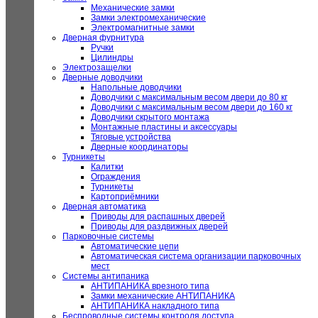
Механические замки
Замки электромеханические
Электромагнитные замки
Дверная фурнитура
Ручки
Цилиндры
Электрозащелки
Дверные доводчики
Напольные доводчики
Доводчики с максимальным весом двери до 80 кг
Доводчики с максимальным весом двери до 160 кг
Доводчики скрытого монтажа
Монтажные пластины и аксессуары
Тяговые устройства
Дверные координаторы
Турникеты
Калитки
Ограждения
Турникеты
Картоприёмники
Дверная автоматика
Приводы для распашных дверей
Приводы для раздвижных дверей
Парковочные системы
Автоматические цепи
Автоматическая система организации парковочных
мест
Системы антипаника
АНТИПАНИКА врезного типа
Замки механические АНТИПАНИКА
АНТИПАНИКА накладного типа
Беспроводные системы контроля доступа