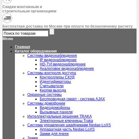
Скидки монтажным и
строительным организациям
Бесплатная доставка по Москве при оплате по безналичному расчету
Меню
Главная
Каталог оборудования
Системы видеонаблюдения
IP видеонаблюдение
HD-TVI видеонаблюдение
Аналоговое видеонаблюдение
Системы контроля доступа
Контроллеры СКУД
Идентификаторы
Считыватели
Кнопки выхода
Охранные системы
Беспроводная смарт - система AJAX
Системы домофонии
Видеодомофоны
Вызывные панели
Интеллектуальные решения TRAKA
Электронные ключницы Traka
Система управления шкафчиками Nedap LoXS
Аппаратная часть Nedap LoXS
Замки для ячеек
Замки