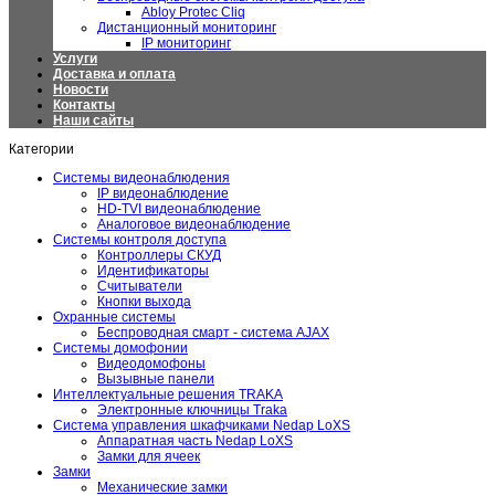
Abloy Protec Cliq
Дистанционный мониторинг
IP мониторинг
Услуги
Доставка и оплата
Новости
Контакты
Наши сайты
Категории
Системы видеонаблюдения
IP видеонаблюдение
HD-TVI видеонаблюдение
Аналоговое видеонаблюдение
Системы контроля доступа
Контроллеры СКУД
Идентификаторы
Считыватели
Кнопки выхода
Охранные системы
Беспроводная смарт - система AJAX
Системы домофонии
Видеодомофоны
Вызывные панели
Интеллектуальные решения TRAKA
Электронные ключницы Traka
Система управления шкафчиками Nedap LoXS
Аппаратная часть Nedap LoXS
Замки для ячеек
Замки
Механические замки