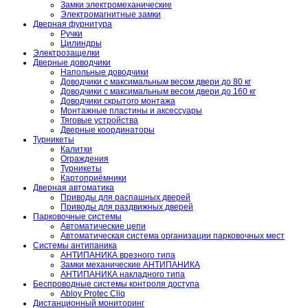
Замки электромеханические
Электромагнитные замки
Дверная фурнитура
Ручки
Цилиндры
Электрозащелки
Дверные доводчики
Напольные доводчики
Доводчики с максимальным весом двери до 80 кг
Доводчики с максимальным весом двери до 160 кг
Доводчики скрытого монтажа
Монтажные пластины и аксессуары
Тяговые устройства
Дверные координаторы
Турникеты
Калитки
Ограждения
Турникеты
Картоприёмники
Дверная автоматика
Приводы для распашных дверей
Приводы для раздвижных дверей
Парковочные системы
Автоматические цепи
Автоматическая система организации парковочных мест
Системы антипаника
АНТИПАНИКА врезного типа
Замки механические АНТИПАНИКА
АНТИПАНИКА накладного типа
Беспроводные системы контроля доступа
Abloy Protec Cliq
Дистанционный мониторинг