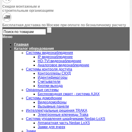
Скидки монтажным и
строительным организациям
Бесплатная доставка по Москве при оплате по безналичному расчету
Меню
Главная
Каталог оборудования
Системы видеонаблюдения
IP видеонаблюдение
HD-TVI видеонаблюдение
Аналоговое видеонаблюдение
Системы контроля доступа
Контроллеры СКУД
Идентификаторы
Считыватели
Кнопки выхода
Охранные системы
Беспроводная смарт - система AJAX
Системы домофонии
Видеодомофоны
Вызывные панели
Интеллектуальные решения TRAKA
Электронные ключницы Traka
Система управления шкафчиками Nedap LoXS
Аппаратная часть Nedap LoXS
Замки для ячеек
Замки