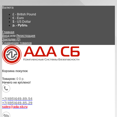
Валюта
£ - British Pound
€ - Euro
$ - US Dollar
р. - Рубль
Главная
Вход
или
Регистрация
Закладки (0)
Сравнение товаров
Корзина покупок
Товаров:
0
0 р.
Ничего не куплено!
+7(495)649-89-54
+7(495)649-85-29
sales@ada-sb.ru