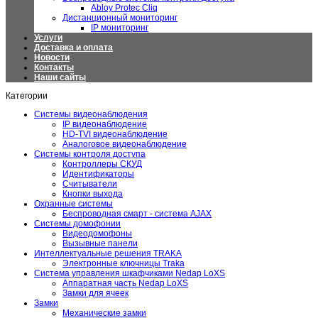
Abloy Protec Cliq
Дистанционный мониторинг
IP мониторинг
Услуги
Доставка и оплата
Новости
Контакты
Наши сайты
Категории
Системы видеонаблюдения
IP видеонаблюдение
HD-TVI видеонаблюдение
Аналоговое видеонаблюдение
Системы контроля доступа
Контроллеры СКУД
Идентификаторы
Считыватели
Кнопки выхода
Охранные системы
Беспроводная смарт - система AJAX
Системы домофонии
Видеодомофоны
Вызывные панели
Интеллектуальные решения TRAKA
Электронные ключницы Traka
Система управления шкафчиками Nedap LoXS
Аппаратная часть Nedap LoXS
Замки для ячеек
Замки
Механические замки