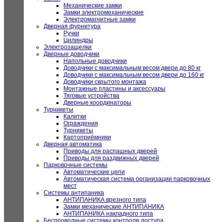
Механические замки
Замки электромеханические
Электромагнитные замки
Дверная фурнитура
Ручки
Цилиндры
Электрозащелки
Дверные доводчики
Напольные доводчики
Доводчики с максимальным весом двери до 80 кг
Доводчики с максимальным весом двери до 160 кг
Доводчики скрытого монтажа
Монтажные пластины и аксессуары
Тяговые устройства
Дверные координаторы
Турникеты
Калитки
Ограждения
Турникеты
Картоприёмники
Дверная автоматика
Приводы для распашных дверей
Приводы для раздвижных дверей
Парковочные системы
Автоматические цепи
Автоматическая система организации парковочных
мест
Системы антипаника
АНТИПАНИКА врезного типа
Замки механические АНТИПАНИКА
АНТИПАНИКА накладного типа
Беспроводные системы контроля доступа