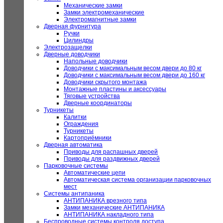
Механические замки
Замки электромеханические
Электромагнитные замки
Дверная фурнитура
Ручки
Цилиндры
Электрозащелки
Дверные доводчики
Напольные доводчики
Доводчики с максимальным весом двери до 80 кг
Доводчики с максимальным весом двери до 160 кг
Доводчики скрытого монтажа
Монтажные пластины и аксессуары
Тяговые устройства
Дверные координаторы
Турникеты
Калитки
Ограждения
Турникеты
Картоприёмники
Дверная автоматика
Приводы для распашных дверей
Приводы для раздвижных дверей
Парковочные системы
Автоматические цепи
Автоматическая система организации парковочных
мест
Системы антипаника
АНТИПАНИКА врезного типа
Замки механические АНТИПАНИКА
АНТИПАНИКА накладного типа
Беспроводные системы контроля доступа