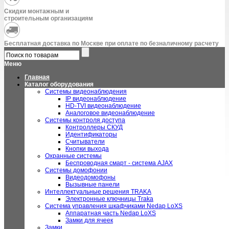
Скидки монтажным и
строительным организациям
Бесплатная доставка по Москве при оплате по безналичному расчету
Меню
Главная
Каталог оборудования
Системы видеонаблюдения
IP видеонаблюдение
HD-TVI видеонаблюдение
Аналоговое видеонаблюдение
Системы контроля доступа
Контроллеры СКУД
Идентификаторы
Считыватели
Кнопки выхода
Охранные системы
Беспроводная смарт - система AJAX
Системы домофонии
Видеодомофоны
Вызывные панели
Интеллектуальные решения TRAKA
Электронные ключницы Traka
Система управления шкафчиками Nedap LoXS
Аппаратная часть Nedap LoXS
Замки для ячеек
Замки