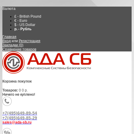
Валюта
£ - British Pound
€ - Euro
$ - US Dollar
р. - Рубль
Главная
Вход
или
Регистрация
Закладки (0)
Сравнение товаров
Корзина покупок
Товаров:
0
0 р.
Ничего не куплено!
+7(495)649-89-54
+7(495)649-85-29
sales@ada-sb.ru