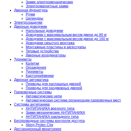
Замки электромеханические
Электромагнитные замки
Дверная фурнитура
Ручки
Цилиндры
Электрозащелки
Дверные доводчики
Напольные доводчики
Доводчики с максимальным весом двери до 80 кг
Доводчики с максимальным весом двери до 160 кг
Доводчики скрытого монтажа
Монтажные пластины и аксессуары
Тяговые устройства
Дверные координаторы
Турникеты
Калитки
Ограждения
Турникеты
Картоприёмники
Дверная автоматика
Приводы для распашных дверей
Приводы для раздвижных дверей
Парковочные системы
Автоматические цепи
Автоматическая система организации парковочных мест
Системы антипаника
АНТИПАНИКА врезного типа
Замки механические АНТИПАНИКА
АНТИПАНИКА накладного типа
Беспроводные системы контроля доступа
Abloy Protec Cliq
Дистанционный мониторинг