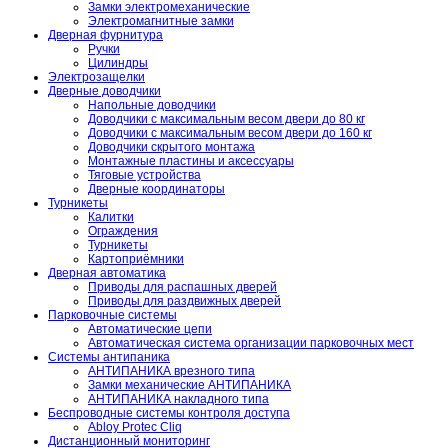
Замки электромеханические
Электромагнитные замки
Дверная фурнитура
Ручки
Цилиндры
Электрозащелки
Дверные доводчики
Напольные доводчики
Доводчики с максимальным весом двери до 80 кг
Доводчики с максимальным весом двери до 160 кг
Доводчики скрытого монтажа
Монтажные пластины и аксессуары
Тяговые устройства
Дверные координаторы
Турникеты
Калитки
Ограждения
Турникеты
Картоприёмники
Дверная автоматика
Приводы для распашных дверей
Приводы для раздвижных дверей
Парковочные системы
Автоматические цепи
Автоматическая система организации парковочных мест
Системы антипаника
АНТИПАНИКА врезного типа
Замки механические АНТИПАНИКА
АНТИПАНИКА накладного типа
Беспроводные системы контроля доступа
Abloy Protec Cliq
Дистанционный мониторинг