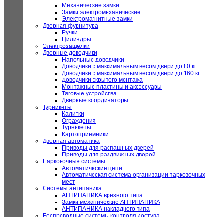
Механические замки
Замки электромеханические
Электромагнитные замки
Дверная фурнитура
Ручки
Цилиндры
Электрозащелки
Дверные доводчики
Напольные доводчики
Доводчики с максимальным весом двери до 80 кг
Доводчики с максимальным весом двери до 160 кг
Доводчики скрытого монтажа
Монтажные пластины и аксессуары
Тяговые устройства
Дверные координаторы
Турникеты
Калитки
Ограждения
Турникеты
Картоприёмники
Дверная автоматика
Приводы для распашных дверей
Приводы для раздвижных дверей
Парковочные системы
Автоматические цепи
Автоматическая система организации парковочных
мест
Системы антипаника
АНТИПАНИКА врезного типа
Замки механические АНТИПАНИКА
АНТИПАНИКА накладного типа
Беспроводные системы контроля доступа