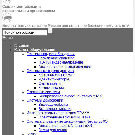
Скидки монтажным и
строительным организациям
Бесплатная доставка по Москве при оплате по безналичному расчету
Меню
Главная
Каталог оборудования
Системы видеонаблюдения
IP видеонаблюдение
HD-TVI видеонаблюдение
Аналоговое видеонаблюдение
Системы контроля доступа
Контроллеры СКУД
Идентификаторы
Считыватели
Кнопки выхода
Охранные системы
Беспроводная смарт - система AJAX
Системы домофонии
Видеодомофоны
Вызывные панели
Интеллектуальные решения TRAKA
Электронные ключницы Traka
Система управления шкафчиками Nedap LoXS
Аппаратная часть Nedap LoXS
Замки для ячеек
Замки