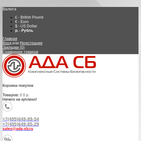
Валюта
£ - British Pound
€ - Euro
$ - US Dollar
р. - Рубль
Главная
Вход
или
Регистрация
Закладки (0)
Сравнение товаров
Корзина покупок
Товаров:
0
0 р.
Ничего не куплено!
+7(495)649-89-54
+7(495)649-85-29
sales@ada-sb.ru