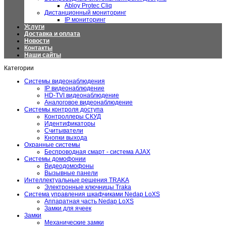
Abloy Protec Cliq
Дистанционный мониторинг
IP мониторинг
Услуги
Доставка и оплата
Новости
Контакты
Наши сайты
Категории
Системы видеонаблюдения
IP видеонаблюдение
HD-TVI видеонаблюдение
Аналоговое видеонаблюдение
Системы контроля доступа
Контроллеры СКУД
Идентификаторы
Считыватели
Кнопки выхода
Охранные системы
Беспроводная смарт - система AJAX
Системы домофонии
Видеодомофоны
Вызывные панели
Интеллектуальные решения TRAKA
Электронные ключницы Traka
Система управления шкафчиками Nedap LoXS
Аппаратная часть Nedap LoXS
Замки для ячеек
Замки
Механические замки